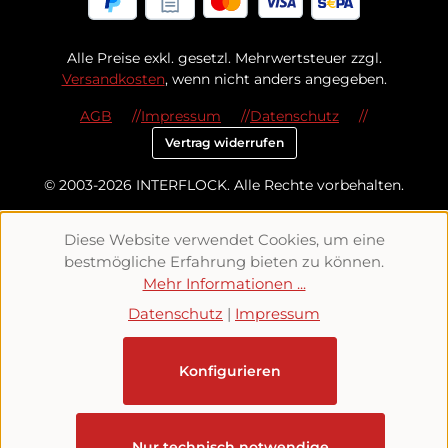
Alle Preise exkl. gesetzl. Mehrwertsteuer zzgl.
Versandkosten
, wenn nicht anders angegeben.
AGB
Impressum
Datenschutz
Vertrag widerrufen
© 2003-2026 INTERFLOCK. Alle Rechte vorbehalten.
Diese Website verwendet Cookies, um eine
bestmögliche Erfahrung bieten zu können.
Mehr Informationen ...
Datenschutz
|
Impressum
Konfigurieren
Nur technisch notwendige