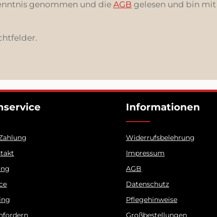
enntnis genommen und die
AGB
gelesen und bin mit
chtfelder.
service
Informationen
 Zahlung
Widerrufsbelehrung
ntakt
Impressum
ung
AGB
ice
Datenschutz
ing
Pflegehinweise
nfordern
Großbestellungen