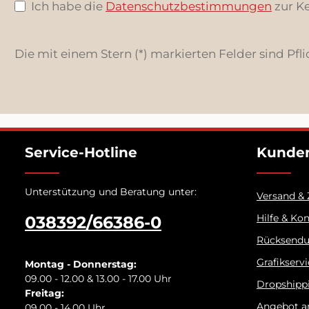
Ich habe die
Datenschutzbestimmungen
zur K
Die mit einem Stern (*) markierten Felder sind Pfli
Service-Hotline
Kunden
Unterstützung und Beratung unter:
Versand &
Hilfe & Ko
038392/66386-0
Rücksend
Grafikserv
Montag - Donnerstag:
09.00 - 12.00 & 13.00 - 17.00 Uhr
Dropshipp
Freitag:
Angebot a
09.00 - 14.00 Uhr