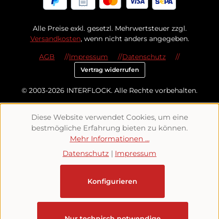
Alle Preise exkl. gesetzl. Mehrwertsteuer zzgl.
Versandkosten
, wenn nicht anders angegeben.
AGB
Impressum
Datenschutz
Vertrag widerrufen
© 2003-2026 INTERFLOCK. Alle Rechte vorbehalten.
Diese Website verwendet Cookies, um eine
bestmögliche Erfahrung bieten zu können.
Mehr Informationen ...
Datenschutz
|
Impressum
Konfigurieren
Nur technisch notwendige