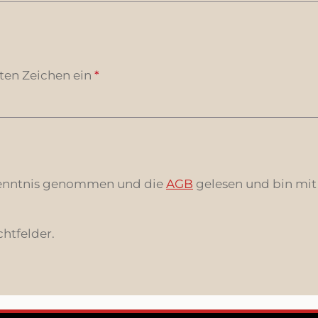
ten Zeichen ein
*
enntnis genommen und die
AGB
gelesen und bin mit
chtfelder.