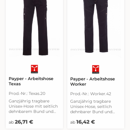
Payper - Arbeitshose
Payper - Arbeitshose
Texas
Worker
Prod.-Nr.: Texas.20
Prod.-Nr.: Worker.42
Ganzjährig tragbare
Ganzjährig tragbare
Unisex-Hose mit seitlich
Unisex-Hose, seitlich
dehnbarem Bund und
dehnbarer Bund und
Gürtelschlaufen,
Gürtelschlaufen,
Regulärer Preis:
Regulärer Preis:
26,71 €
16,42 €
Hosenschlitz mit
ab
Hosenschlitz mit
ab
Metallreißverschluss und
Reißverschluss und