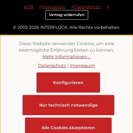
AGB
Impressum
Datenschutz
Vertrag widerrufen
© 2003-2026 INTERFLOCK. Alle Rechte vorbehalten.
Diese Website verwendet Cookies, um eine
bestmögliche Erfahrung bieten zu können.
Mehr Informationen ...
Datenschutz
|
Impressum
Konfigurieren
Nur technisch notwendige
Alle Cookies akzeptieren