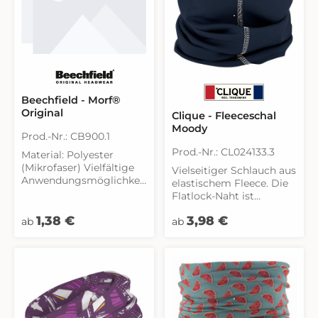
Beechfield - Morf®
Original
Clique - Fleeceschal
Moody
Prod.-Nr.: CB900.1
Prod.-Nr.: CL024133.3
Material: Polyester
(Mikrofaser) Vielfältige
Vielseitiger Schlauch aus
Anwendungsmöglichkei
elastischem Fleece. Die
ten Abmessungen: 50
Flatlock-Naht ist
cm x 25 cm
reflektierend.
Regulärer Preis:
Regulärer Preis:
Atmungsaktives Material
1,38 €
3,98 €
ab
ab
Maschinenwäsche / Kein
Bügeln Nahtlose
Verarbeitung für
erhöhten Tragekomfort
Beechfield übernimmt
keine ausdrückliche oder
stillschweigende