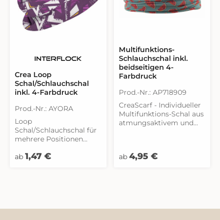
Garantie dafür, dass das
Produkt eine Infektion
oder die Übertragung
von Viren bzw.
Krankheiten verhindert.
Von diesem Artikel ist
Multifunktions-
ein Umtausch
Schlauchschal inkl.
ausgeschlossen.
beidseitigen 4-
Crea Loop
Farbdruck
Schal/Schlauchschal
Prod.-Nr.: AP718909
inkl. 4-Farbdruck
CreaScarf - Individueller
Prod.-Nr.: AYORA
Multifunktions-Schal aus
Loop
atmungsaktivem und
Schal/Schlauchschal für
schnell-trocknendem
mehrere Positionen
Polyester mit All-Over-
ohne Einschränkung.
Sublimationsdruck.
Regulärer Preis:
Regulärer Preis:
1,47 €
4,95 €
Hergestellt aus Polyester
ab
ab
Material 100% Polyester
mit Baumwollanteil.
(135
g/m²).Mindestmenge:
100 Stk. Maße: 24 x 48
cmDruckdatei: 50 x 50
cm