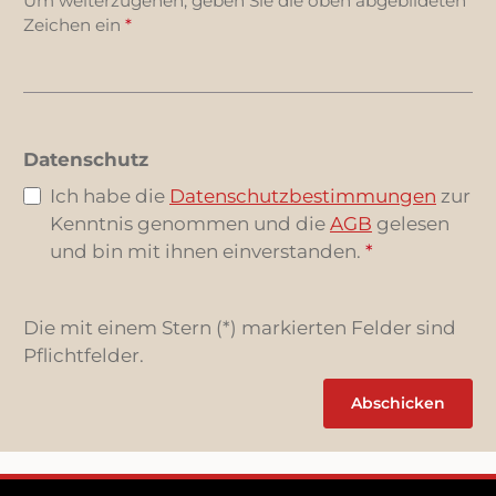
Um weiterzugehen, geben Sie die oben abgebildeten
Zeichen ein
*
Datenschutz
Ich habe die
Datenschutzbestimmungen
zur
Kenntnis genommen und die
AGB
gelesen
und bin mit ihnen einverstanden.
*
Die mit einem Stern (*) markierten Felder sind
Pflichtfelder.
Abschicken