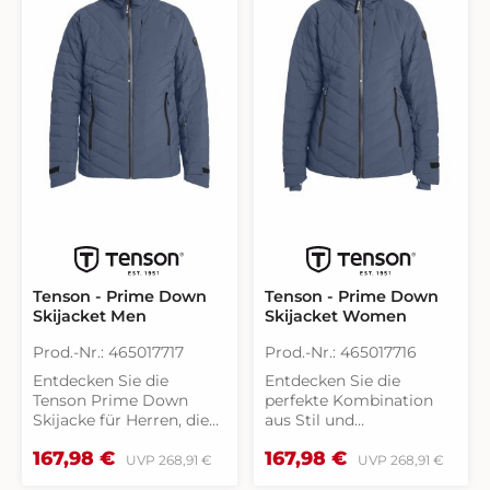
Tenson - Prime Down
Tenson - Prime Down
Skijacket Men
Skijacket Women
Prod.-Nr.: 465017717
Prod.-Nr.: 465017716
Entdecken Sie die
Entdecken Sie die
Tenson Prime Down
perfekte Kombination
Skijacke für Herren, die
aus Stil und
perfekte Kombination
Funktionalität mit der
Verkaufspreis:
Verkaufspreis:
167,98 €
167,98 €
Regulärer Preis:
Regulärer Preis
aus Stil, Komfort und
Tenson - Prime Down
UVP
268,91 €
UVP
268,91 €
Funktionalität. Diese
Skijacke für Damen.