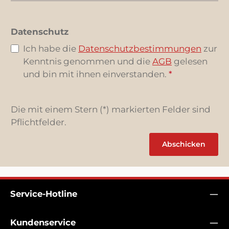
Datenschutz
Ich habe die
Datenschutzbestimmungen
zur
Kenntnis genommen und die
AGB
gelesen
und bin mit ihnen einverstanden.
*
Die mit einem Stern (*) markierten Felder sind
Pflichtfelder.
Abschicken
Service-Hotline
Kundenservice