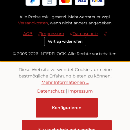
Alle Preise exkl. gesetzl. Mehrwertsteuer zzgl.
Versandkosten
, wenn nicht anders angegeben.
AGB
Impressum
Datenschutz
Vertrag widerrufen
© 2003-2026 INTERFLOCK. Alle Rechte vorbehalten.
Diese Website verwendet Cookies, um eine
bestmögliche Erfahrung bieten zu können.
Mehr Informationen ...
Datenschutz
|
Impressum
Konfigurieren
Nur technisch notwendige